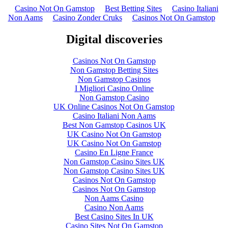
Casino Not On Gamstop
Best Betting Sites
Casino Italiani
Non Aams
Casino Zonder Cruks
Casinos Not On Gamstop
Digital discoveries
Casinos Not On Gamstop
Non Gamstop Betting Sites
Non Gamstop Casinos
I Migliori Casino Online
Non Gamstop Casino
UK Online Casinos Not On Gamstop
Casino Italiani Non Aams
Best Non Gamstop Casinos UK
UK Casino Not On Gamstop
UK Casino Not On Gamstop
Casino En Ligne France
Non Gamstop Casino Sites UK
Non Gamstop Casino Sites UK
Casinos Not On Gamstop
Casinos Not On Gamstop
Non Aams Casino
Casino Non Aams
Best Casino Sites In UK
Casino Sites Not On Gamstop