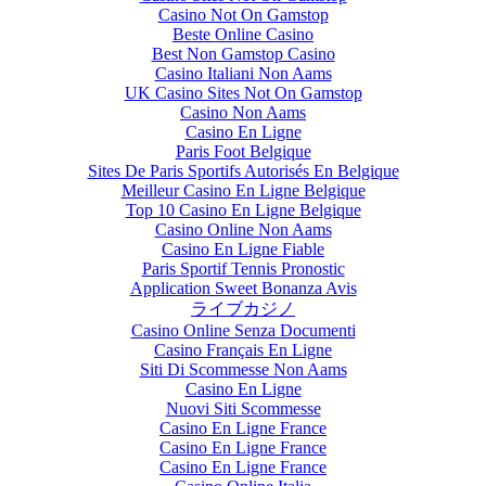
Casino Not On Gamstop
Beste Online Casino
Best Non Gamstop Casino
Casino Italiani Non Aams
UK Casino Sites Not On Gamstop
Casino Non Aams
Casino En Ligne
Paris Foot Belgique
Sites De Paris Sportifs Autorisés En Belgique
Meilleur Casino En Ligne Belgique
Top 10 Casino En Ligne Belgique
Casino Online Non Aams
Casino En Ligne Fiable
Paris Sportif Tennis Pronostic
Application Sweet Bonanza Avis
ライブカジノ
Casino Online Senza Documenti
Casino Français En Ligne
Siti Di Scommesse Non Aams
Casino En Ligne
Nuovi Siti Scommesse
Casino En Ligne France
Casino En Ligne France
Casino En Ligne France